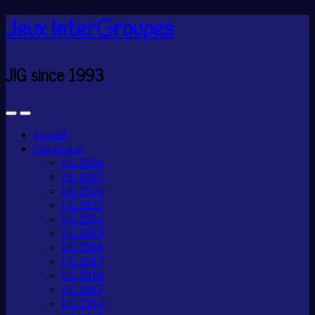
Jeux InterGroupes
JIG since 1993
Accueil
Historique
JIG 2026
JIG 2025
JIG 2024
JIG 2023
JIG 2022
JIG 2019
JIG 2018
JIG 2017
JIG 2016
JIG 2015
JIG 2014