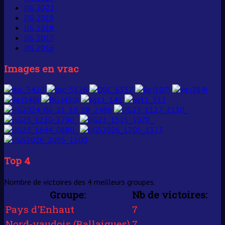
JIG 2022
JIG 2019
JIG 2018
JIG 2017
JIG 2016
Images en vrac
Top 4
Nombre de victoires des 4 meilleurs groupes.
Groupe:
Nb de victoires:
Pays d'Enhaut
7
Nord-vaudois (Ballaigues)
7